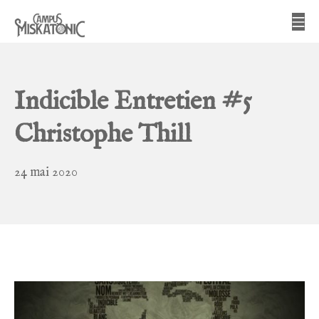
Aller
Me
au
contenu
Campus Miskatonic
Indicible Entretien #5
Christophe Thill
5
24 mai 2020
avril
2022