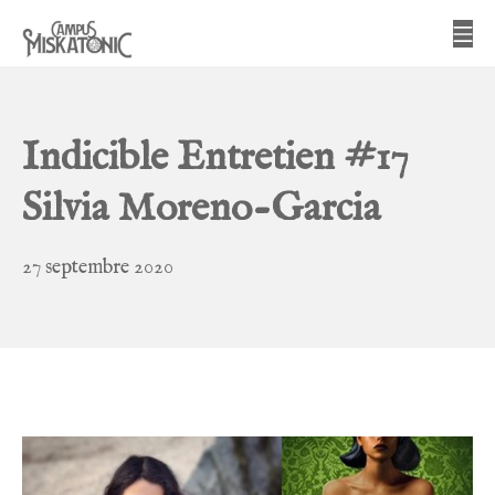
Aller
Me
au
contenu
Campus Miskatonic
Indicible Entretien #17
Silvia Moreno-Garcia
5
27 septembre 2020
avril
2022