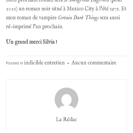
Mon prochain roman sera
A Dangerous Eagerness
(pour
2021) un roman noir situé à Mexico City à l’été 1971. Et
mon roman de vampire
Certain Dark Things
sera aussi
ré-imprimé l’an prochain.
Un grand merci Silvia !
sur
indicible entretien
Aucun commentaire
Posted in
•
Indicib
Entreti
#17
Silvia
Moren
Garcia
La Rédac