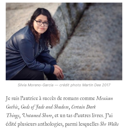
Silvia Moreno-Garcia — crédit photo Martin Dee 2017
Je suis l’autrice à succès de romans comme
Mexican
Gothic
,
Gods of Jade and Shadow
,
Certain Dark
Things
,
Untamed Shore
, et un tas d’autres livres. J’ai
édité plusieurs anthologies, parmi lesquelles
She Walks