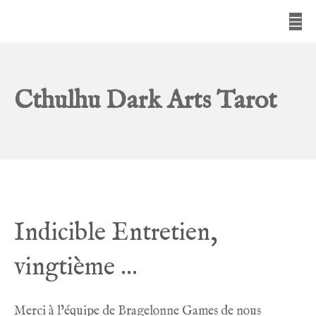
Aller
Me
au
Campus Miskatonic
contenu
Cthulhu Dark Arts Tarot
Indicible Entretien,
vingtième …
Merci à l’équipe de Bragelonne Games de nous