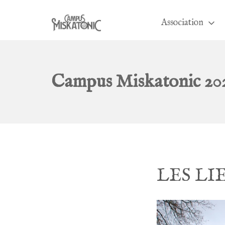
Aller
au
Association
contenu
Campus Miskatonic
Campus Miskatonic 2022
LES LI