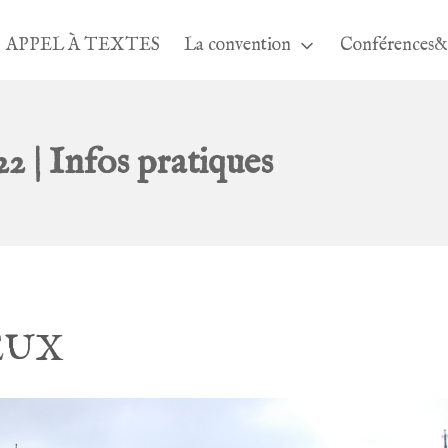
APPEL À TEXTES
La convention
Conférences&
 | Infos pratiques
EUX