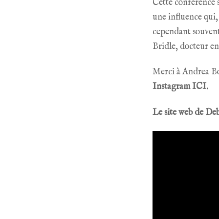
Cette conférence s
une influence qui, 
cependant souvent
Bridle
, docteur e
Merci à Andrea Bon
Instagram ICI.
Le site web de De