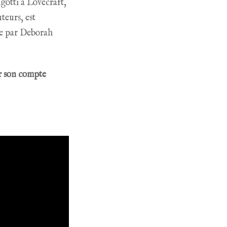
gotti à Lovecraft,
teurs, est
ée par
Deborah
r son compte