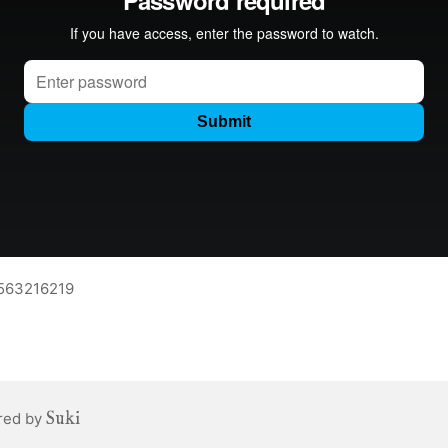
/563216219
Suki
ed by