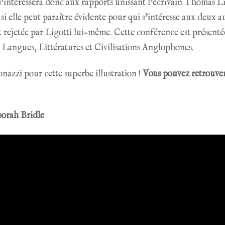
’intéressera donc aux rapports unissant l’écrivain Thomas Li
si elle peut paraître évidente pour qui s’intéresse aux deux au
 rejetée par Ligotti lui-même. Cette conférence est présent
n Langues, Littératures et Civilisations Anglophones.
azzi pour cette superbe illustration !
Vous pouvez retrouve
borah Bridle